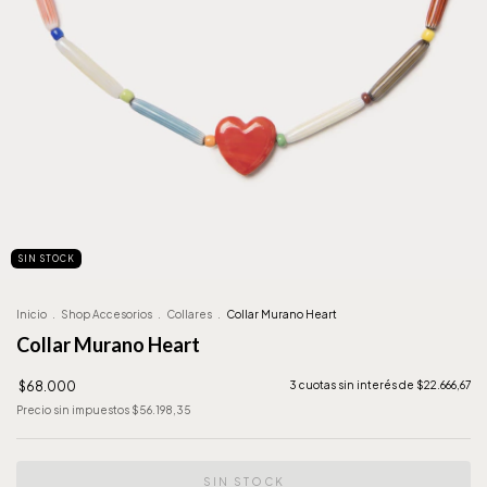
SIN STOCK
Inicio
.
Shop Accesorios
.
Collares
.
Collar Murano Heart
Collar Murano Heart
$68.000
3
cuotas sin interés de
$22.666,67
Precio sin impuestos
$56.198,35