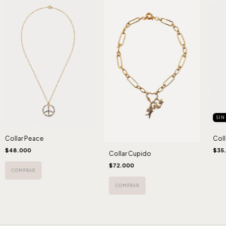
SIN
Collar Peace
Coll
$48.000
$35
Collar Cupido
$72.000