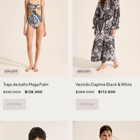
47
%
OFF
40
%
OFF
Traje de baño Maga Palm
Vestido Daphne Black & White
$242.000
$128.000
$288.000
$172.800
COMPRAR
COMPRAR