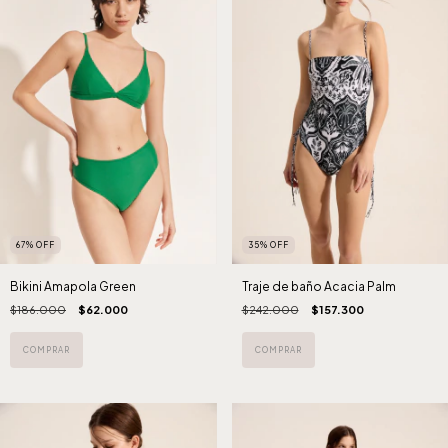
35
%
OFF
67
%
OFF
Traje de baño Acacia Palm
Bikini Amapola Green
$242.000
$157.300
$186.000
$62.000
COMPRAR
COMPRAR