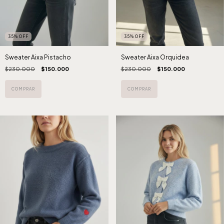
35
%
OFF
35
%
OFF
Sweater Aixa Pistacho
Sweater Aixa Orquidea
$230.000
$150.000
$230.000
$150.000
COMPRAR
COMPRAR