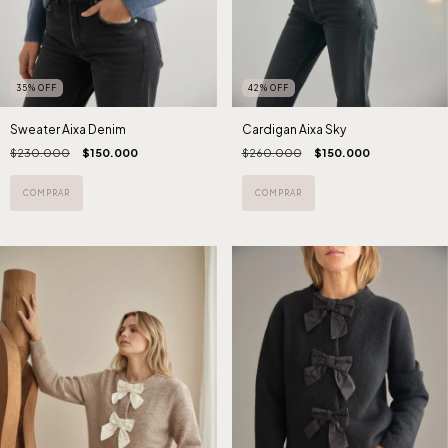
35
%
OFF
42
%
OFF
Sweater Aixa Denim
Cardigan Aixa Sky
$230.000
$150.000
$260.000
$150.000
COMPRAR
COMPRAR