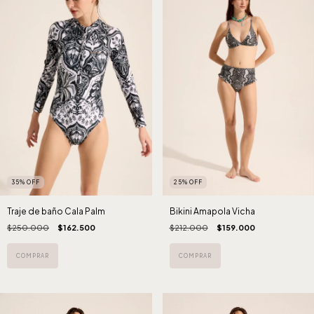
35
%
OFF
25
%
OFF
Traje de baño Cala Palm
Bikini Amapola Vicha
$250.000
$162.500
$212.000
$159.000
COMPRAR
COMPRAR