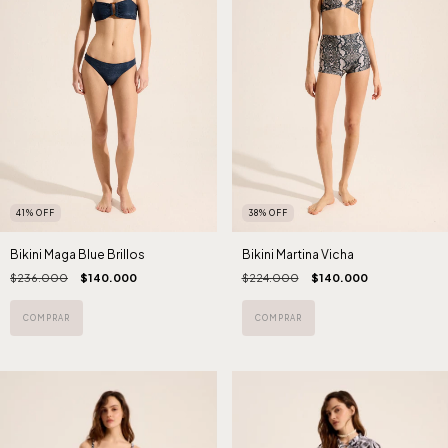
41
%
OFF
38
%
OFF
Bikini Maga Blue Brillos
Bikini Martina Vicha
$236.000
$140.000
$224.000
$140.000
COMPRAR
COMPRAR