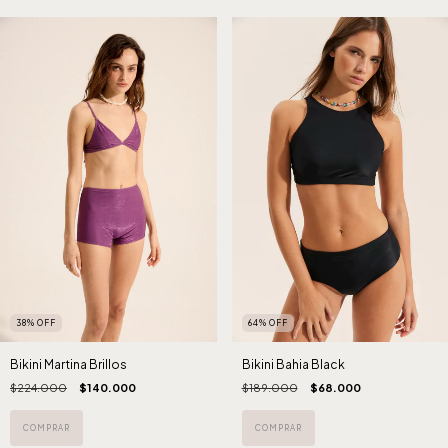
38
%
OFF
64
%
OFF
Bikini Martina Brillos
Bikini Bahia Black
$224.000
$140.000
$189.000
$68.000
COMPRAR
COMPRAR