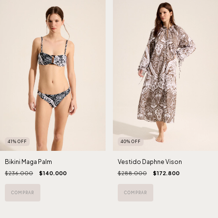
41
%
OFF
40
%
OFF
Bikini Maga Palm
Vestido Daphne Vison
$236.000
$140.000
$288.000
$172.800
COMPRAR
COMPRAR