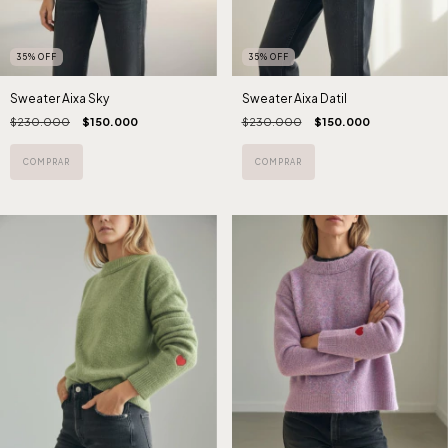
35
%
OFF
35
%
OFF
Sweater Aixa Sky
Sweater Aixa Datil
$230.000
$150.000
$230.000
$150.000
COMPRAR
COMPRAR