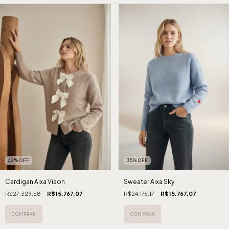
42
%
OFF
35
%
OFF
Cardigan Aixa Vison
Sweater Aixa Sky
R$27.329,58
R$15.767,07
R$24.176,17
R$15.767,07
COMPRAR
COMPRAR