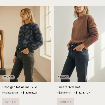
33
%
OFF
35
%
OFF
Cardigan Tati Animal Blue
Sweater Aixa Datil
R$25.227,31
R$16.818,21
R$24.176,17
R$15.767,07
COMPRAR
COMPRAR