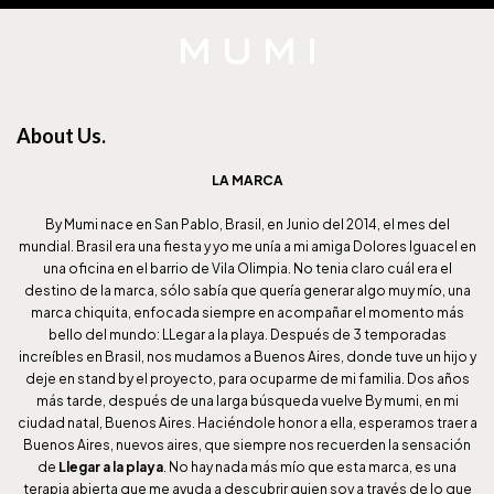
About Us.
LA MARCA
By Mumi nace en San Pablo, Brasil, en Junio del 2014, el mes del
mundial. Brasil era una fiesta y yo me unía a mi amiga Dolores Iguacel en
una oficina en el barrio de Vila Olimpia. No tenia claro cuál era el
destino de la marca, sólo sabía que quería generar algo muy mío, una
marca chiquita, enfocada siempre en acompañar el momento más
bello del mundo: LLegar a la playa. Después de 3 temporadas
increíbles en Brasil, nos mudamos a Buenos Aires, donde tuve un hijo y
deje en stand by el proyecto, para ocuparme de mi familia. Dos años
más tarde, después de una larga búsqueda vuelve By mumi, en mi
ciudad natal, Buenos Aires. Haciéndole honor a ella, esperamos traer a
Buenos Aires, nuevos aires, que siempre nos recuerden la sensación
de
Llegar a la playa
. No hay nada más mío que esta marca, es una
terapia abierta que me ayuda a descubrir quien soy a través de lo que