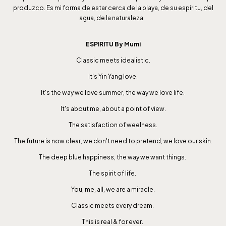
produzco. Es mi forma de estar cerca de la playa, de su espíritu, del
agua, de la naturaleza.
ESPIRITU By Mumi
Classic meets idealistic.
It's Yin Yang love.
It's the way we love summer, the way we love life.
It's about me, about a point of view.
The satisfaction of weelness.
The future is now clear, we don't need to pretend, we love our skin.
The deep blue happiness, the way we want things.
The spirit of life.
You, me, all, we are a miracle.
Classic meets every dream.
This is real & for ever.