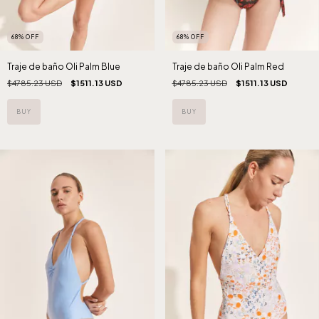
68
%
OFF
68
%
OFF
Traje de baño Oli Palm Red
Traje de baño Oli Palm Blue
$4785.23 USD
$1511.13 USD
$4785.23 USD
$1511.13 USD
BUY
BUY