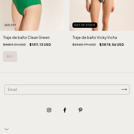
OUT OF STOCK
66
%
OFF
Traje de baño Vicky Vicha
Traje de baño Clean Green
$5540.79 USD
$3878.56 USD
$4483.01 USD
$1511.13 USD
BUY