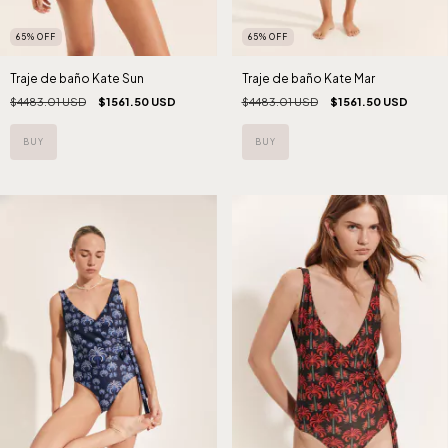
65
%
OFF
65
%
OFF
Traje de baño Kate Sun
Traje de baño Kate Mar
$4483.01 USD
$1561.50 USD
$4483.01 USD
$1561.50 USD
BUY
BUY