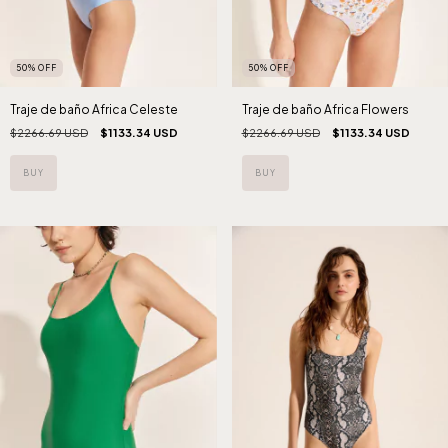
50
%
OFF
50
%
OFF
Traje de baño Africa Celeste
Traje de baño Africa Flowers
$2266.69 USD
$1133.34 USD
$2266.69 USD
$1133.34 USD
BUY
BUY